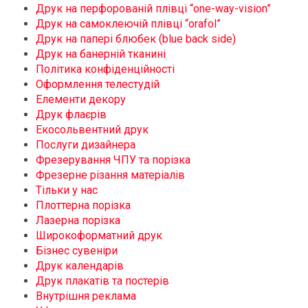
Друк на перфорованій плівці “one-way-vision”
Друк на самоклеючій плівці “orafol”
Друк на папері блюбек (blue back side)
Друк на банерній тканині
Політика конфіденційності
Оформлення телестудій
Елементи декору
Друк флаєрів
Екосольвентний друк
Послуги дизайнера
Фрезерування ЧПУ та порізка
Фрезерне різання матеріалів
Тільки у нас
Плоттерна порізка
Лазерна порізка
Широкоформатний друк
Бізнес сувеніри
Друк календарів
Друк плакатів та постерів
Внутрішня реклама