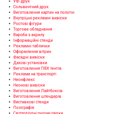
УФ-друк
Сольвентний друк
Виготовлення картин на полотні
Внутрішні рекламні вивіски
Ростові фігури
Торгове обладнання
Вироби з акрилу
Інформаційні стенди
Рекламні таблички
Оформлення вітрин
Фасадні вивіски
Дахові установки
Виготовлення ПВХ тентів
Реклама на транспорті
Неонфлекс
Неонові вивіски
Виготовлення Лайтбоксів
Виготовлення штендерів
Виставкові стенди
Поліграфія
Світлодіодні рухомі рядки