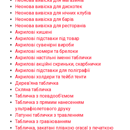
Неонова вивіска для магазинів
Неонова вивіска для дискотек
Неонова вивіска для нічних клубів
Неонова вивіска для барів
Неонова вивіска для ресторанів
Акрилові кишені
Акрилові підставки під товар
Акрилові сувенірні вироби
Акрилові номери та брелоки
Акрилові настільні іменні таблички
Акрилові акційні скриньки, скарбнички
Акрилові підставки для поліграфії
Акрилові холдери та тейбл тенти
Дерев’яна табличка
Скляна табличка
Табличка з псевдооб’ємом
Табличка з прямим нанесенням
ультрафіолетового друку
Латунні таблички з травленням
Табличка з гравіюванням
Табличка, закатані плівкою oracal з печаткою