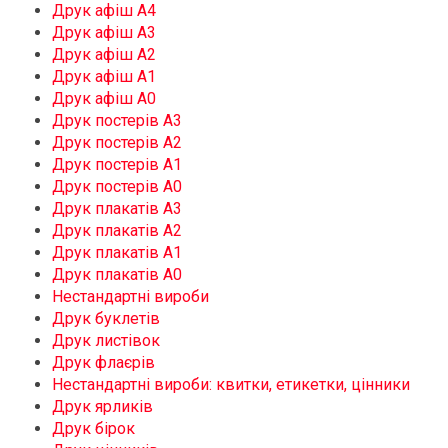
Друк афіш А4
Друк афіш А3
Друк афіш А2
Друк афіш А1
Друк афіш А0
Друк постерів А3
Друк постерів А2
Друк постерів А1
Друк постерів А0
Друк плакатів А3
Друк плакатів А2
Друк плакатів А1
Друк плакатів А0
Нестандартні вироби
Друк буклетів
Друк листівок
Друк флаєрів
Нестандартні вироби: квитки, етикетки, цінники
Друк ярликів
Друк бірок