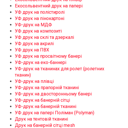
Екосольвентний друк на папері
УФ друк на полістиролі
УФ друк на пінокартоні
УФ-друк на МДФ
УФ друк на композиті
УФ друк на склі та дзеркалі
УФ друк на акрилі
УФ друк на ПВХ
УФ друк на просвітному банері
УФ-друк на еко-баннері
УФ-друк на тканинах для ролет (ролетних
тканин)
УФ-друк на плівці
УФ-друк на прапорній тканині
УФ-друк на двосторонньому банері
УФ-друк на банерній сітці
УФ-друк на банерній тканині
УФ друк на папері Поліман (Polyman)
Друк на тентовій тканині
Друк на банерній сітці mesh