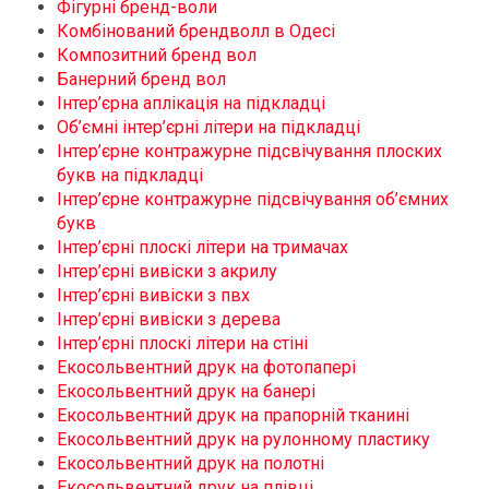
Фігурні бренд-воли
Комбінований брендволл в Одесі
Композитний бренд вол
Банерний бренд вол
Інтер’єрна аплікація на підкладці
Об’ємні інтер’єрні літери на підкладці
Інтер’єрне контражурне підсвічування плоских
букв на підкладці
Інтер’єрне контражурне підсвічування об’ємних
букв
Інтер’єрні плоскі літери на тримачах
Інтер’єрні вивіски з акрилу
Інтер’єрні вивіски з пвх
Інтер’єрні вивіски з дерева
Інтер’єрні плоскі літери на стіні
Екосольвентний друк на фотопапері
Екосольвентний друк на банері
Екосольвентний друк на прапорній тканині
Екосольвентний друк на рулонному пластику
Екосольвентний друк на полотні
Екосольвентний друк на плівці