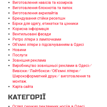
Виготовлення навісів та козирків
Виготовлення блокнотів та папок
Виготовлення акрилайтів
Брендування стійки ресепшн
Бірки для одягу, етикетки та цінники
Корисна інформація
Вентильовані фасади
Ретро літери з лампочками
Об’ємні літери з підсвічуванням в Одесі
Новини
Послуги
Зовнішня реклама
Виробництво зовнішньої реклами в Одесі✅
Вивіски✅Лайтбокси✅Об’ємні літери✅
Широкоформатний друк✅ виготовлення та
монтаж.
Карта сайта
КАТЕГОРІЇ
Огляд гнучких рекламних носіїв в Одесі