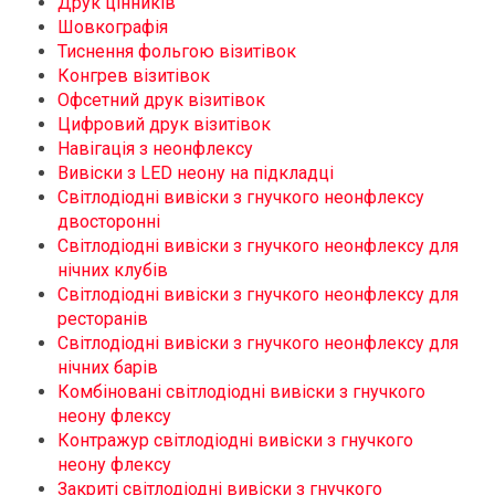
Друк цінників
Шовкографія
Тиснення фольгою візитівок
Конгрев візитівок
Офсетний друк візитівок
Цифровий друк візитівок
Навігація з неонфлексу
Вивіски з LED неону на підкладці
Світлодіодні вивіски з гнучкого неонфлексу
двосторонні
Світлодіодні вивіски з гнучкого неонфлексу для
нічних клубів
Світлодіодні вивіски з гнучкого неонфлексу для
ресторанів
Світлодіодні вивіски з гнучкого неонфлексу для
нічних барів
Комбіновані світлодіодні вивіски з гнучкого
неону флексу
Контражур світлодіодні вивіски з гнучкого
неону флексу
Закриті світлодіодні вивіски з гнучкого