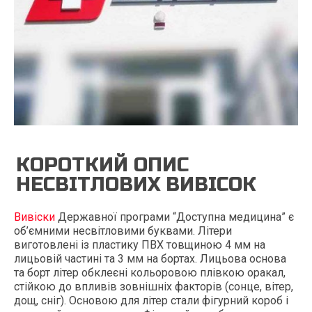
КОРОТКИЙ ОПИС
НЕСВІТЛОВИХ ВИВІСОК
Вивіски
Державної програми “Доступна медицина” є
об’ємними несвітловими буквами. Літери
виготовлені із пластику ПВХ товщиною 4 мм на
лицьовій частині та 3 мм на бортах. Лицьова основа
та борт літер обклеєні кольоровою плівкою оракал,
стійкою до впливів зовнішніх факторів (сонце, вітер,
дощ, сніг). Основою для літер стали фігурний короб і