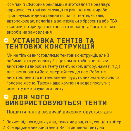
Компанія «Фабрика реклами» виготовляє та реалізує
каркасно-тентові конструкції та різні тентові вироби.
Пропонуємо індивідуальне пошиття тентів, чохлів,
автопокривал, пологів на вантажівки з брезента або ПВХ
тканини, штори для альтанок та веранд та багато інших
виробів на замовлення.
УСТАНОВКА ТЕНТІВ ТА
ТЕНТОВИХ КОНСТРУКЦІЙ
Ми не тільки виготовляємо тентові конструкції, але й
робимо їхню установку. Якщо вам потрібно не тільки
виготовити вироби з тенту (тент, чохол, штору, намет і т.д.)
але і встановити його, звертайтеся до нас! Роботи з
виготовлення та встановлення будуть виконані вчасно та
головне якісно. Також наша компанія надає послуги з
ремонту вже існуючого тенту.
ДЛЯ ЧОГО
ВИКОРИСТОВУЮТЬСЯ ТЕНТИ
Пошиття тентів зазвичай використовується для:
Захист від погодних умов, таких як дощ, сніг, сонце та вітер.
Комерційне використання. Виготовлення тенту на