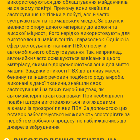
використовуються для облаштування майданчиків
на свіжому повітрі. Причому вони знайшли
застосування не тільки в побуті, але й часто
зустрічаються і в громадських місцях. За рахунок
великого опору даного матеріалу до вологи та
високої міцності, його нерідко використовують для
виготовлення навісів тентів і парасольок. Однією із
сфер застосування тканини ПВХ є послуги
автомобільного обслуговування. Так, наприклад,
автомийки часто оснащуються завісами з цього
матеріалу, якими відокремлюються зони для миття
машин. Завдяки стійкості ПВХ до впливу масел,
бензину та інших речовин подібного роду вироби,
виконані з даної тканини, знайшли своє
застосування і на таких виробництвах, як
автомайстерні та автозаправки. При необхідності
подібні штори виготовляються із оглядовими
вікнами із прозорої плівки ПВХ. За допомогою цих
вставок забезпечується можливість спостерігати за
перебігом робочого процесу, не наближаючись до
джерела забруднення.