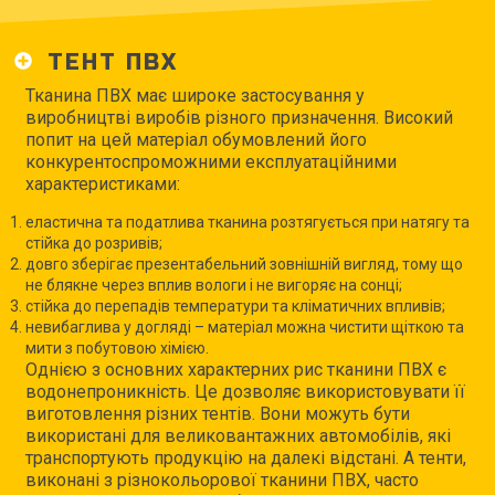
ТЕНТ ПВХ
Тканина ПВХ має широке застосування у
виробництві виробів різного призначення. Високий
попит на цей матеріал обумовлений його
конкурентоспроможними експлуатаційними
характеристиками:
еластична та податлива тканина розтягується при натягу та
стійка до розривів;
довго зберігає презентабельний зовнішній вигляд, тому що
не блякне через вплив вологи і не вигоряє на сонці;
стійка до перепадів температури та кліматичних впливів;
невибаглива у догляді – матеріал можна чистити щіткою та
мити з побутовою хімією.
Однією з основних характерних рис тканини ПВХ є
водонепроникність. Це дозволяє використовувати її
виготовлення різних тентів. Вони можуть бути
використані для великовантажних автомобілів, які
транспортують продукцію на далекі відстані. А тенти,
виконані з різнокольорової тканини ПВХ, часто