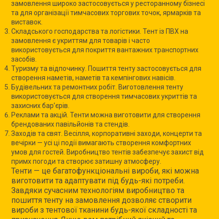
замовлення широко застосовується у ресторанному бізнесі
та для організації тимчасових торгових точок, ярмарків та
виставок.
Складського господарства та логістики. Тент із ПВХ на
замовлення є укриттям для товарів і часто
використовується для покриття вантажних транспортних
засобів.
Туризму та відпочинку. Пошиття тенту застосовується для
створення наметів, наметів та кемпінгових навісів.
Будівельних та ремонтних робіт. Виготовлення тенту
використовується для створення тимчасових укриттів та
захисних бар’єрів.
Реклами та акцій. Тенти можна виготовити для створення
брендованих павільйонів та стендів.
Заходів та свят. Весілля, корпоративні заходи, концерти та
вечірки — усі ці події вимагають створення комфортних
умов для гостей. Виробництво тентів забезпечує захист від
примх погоди та створює затишну атмосферу.
Тенти — це багатофункціональні вироби, які можна
виготовити та адаптувати під будь-які потреби.
Завдяки сучасним технологіям виробництво та
пошиття тенту на замовлення дозволяє створити
вироби з тентової тканини будь-якої складності та