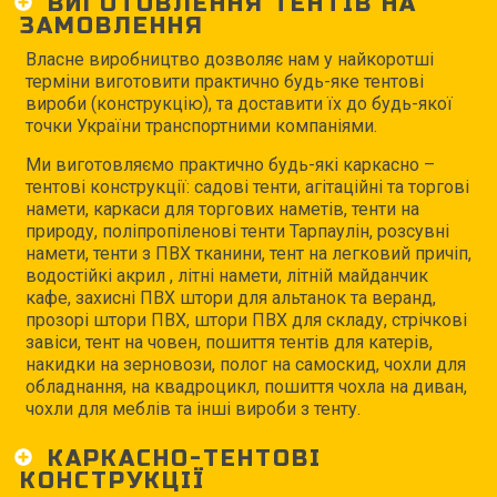
ВИГОТОВЛЕННЯ ТЕНТІВ НА
ЗАМОВЛЕННЯ
Власне виробництво дозволяє нам у найкоротші
терміни виготовити практично будь-яке тентові
вироби (конструкцію), та доставити їх до будь-якої
точки України транспортними компаніями.
Ми виготовляємо практично будь-які каркасно –
тентові конструкції: садові тенти, агітаційні та торгові
намети, каркаси для торгових наметів, тенти на
природу, поліпропіленові тенти Тарпаулін, розсувні
намети, тенти з ПВХ тканини, тент на легковий причіп,
водостійкі акрил , літні намети, літній майданчик
кафе, захисні ПВХ штори для альтанок та веранд,
прозорі штори ПВХ, штори ПВХ для складу, стрічкові
завіси, тент на човен, пошиття тентів для катерів,
накидки на зерновози, полог на самоскид, чохли для
обладнання, на квадроцикл, пошиття чохла на диван,
чохли для меблів та інші вироби з тенту.
КАРКАСНО-ТЕНТОВІ
КОНСТРУКЦІЇ