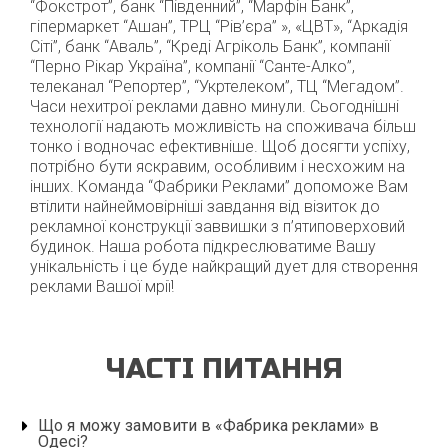
“Фокстрот”, банк “Південний”, “Марфін Банк”,
гіпермаркет “Ашан”, ТРЦ “Рів’єра” », «ЦВТ», “Аркадія
Сіті”, банк “Аваль”, “Креді Агріколь Банк”, компанії
“Перно Рікар Україна”, компанії “Санте-Алко”,
телеканал “Репортер”, “Укртелеком”, ТЦ “Мегадом”.
Часи нехитрої реклами давно минули. Сьогоднішні
технології надають можливість на споживача більш
тонко і водночас ефективніше. Щоб досягти успіху,
потрібно бути яскравим, особливим і несхожим на
інших.
Команда “Фабрики Реклами” допоможе Вам
втілити найнеймовірніші завдання від візиток до
рекламної конструкції заввишки з п’ятиповерховий
будинок. Наша робота підкреслюватиме Вашу
унікальність і це буде найкращий дует для створення
реклами Вашої мрії!
ЧАСТІ ПИТАННЯ
Що я можу замовити в «Фабрика реклами» в
Одесі?