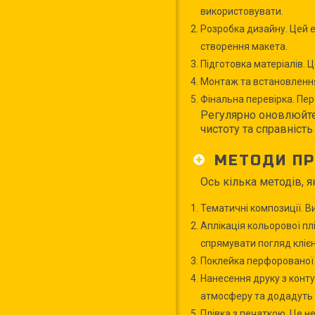
використовувати.
Розробка дизайну. Цей е
створення макета.
Підготовка матеріалів. 
Монтаж та встановлення.
Фінальна перевірка. Пер
Регулярно оновлюйте 
чистоту та справність
МЕТОДИ ПР
Ось кілька методів, 
Тематичні композиції. Ви
Аплікація кольорової пл
спрямувати погляд кліє
Поклейка перфорованої п
Нанесення друку з конту
атмосферу та додадуть в
Плівка з печаткою. Це н