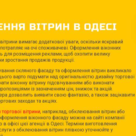
ННЯ ВІТРИН В ОДЕСІ
вітрини вимагає додаткової уваги, оскільки яскравий
 потрапляє на очі споживачеві. Оформлення віконних
ь для розміщення реклами, щоб охопити велику
и зростання продажів продукції.
вання скляного фасаду та оформлення вітрин викликало
я цього варто подумати над оригінальністю дизайну торгової
ати віконну вітрину підсвічуванням або виконати
опозиціями із зазначенням цін, знижок та акцій.
ера дозволить виявити свою фантазію, а також зацікавити
ргових заходах та акціях.
торгової вітрини
, наприклад, обклеювання вітрин або
оформлення віконного фасаду можна на сайті компанії
в офісі цієї агенції в Одесі. Терміни виготовлення
слуги з обклеювання вітрин плівкою уточнюйте у
ї.