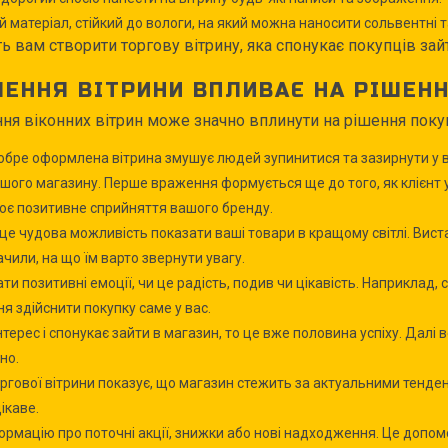
й матеріал, стійкий до вологи, на який можна наносити сольвентні 
 вам створити торгову вітрину, яка спонукає покупців за
ЕННЯ ВІТРИНИ ВПЛИВАЄ НА РІШЕНН
 віконних вітрин може значно вплинути на рішення покупці
добре оформлена вітрина змушує людей зупинитися та зазирнути у 
ашого магазину. Перше враження формується ще до того, як клієнт
рює позитивне сприйняття вашого бренду.
е чудова можливість показати ваші товари в кращому світлі. Виста
ачили, на що їм варто звернути увагу.
ти позитивні емоції, чи це радість, подив чи цікавість. Наприкла
я здійснити покупку саме у вас.
терес і спонукає зайти в магазин, то це вже половина успіху. Далі
но.
гової вітрини показує, що магазин стежить за актуальними тенденція
ікаве.
нформацію про поточні акції, знижки або нові надходження. Це доп