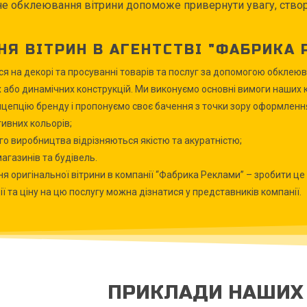
 обклеювання вітрини допоможе привернути увагу, створ
Я ВІТРИН В АГЕНТСТВІ "ФАБРИКА 
ся на декорі та просуванні товарів та послуг за допомогою обклеюв
або динамічних конструкцій. Ми виконуємо основні вимоги наших кл
нцепцію бренду і пропонуємо своє бачення з точки зору оформленн
ивних кольорів;
о виробництва відрізняються якістю та акуратністю;
агазинів та будівель.
 оригінальної вітрини в компанії “Фабрика Реклами” – зробити це м
ї та ціну на цю послугу можна дізнатися у представників компанії.
ПРИКЛАДИ НАШИХ 