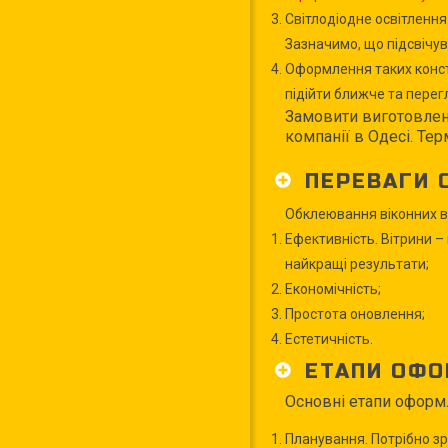
Світлодіодне освітлення
Зазначимо, що підсвічув
Оформлення таких конст
підійти ближче та перег
Замовити виготовленн
компанії в Одесі. Те
ПЕРЕВАГИ 
Обклеювання віконних в
Ефективність. Вітрини –
найкращі результати;
Економічність;
Простота оновлення;
Естетичність.
ЕТАПИ ОФО
Основні етапи оформл
Планування. Потрібно зро