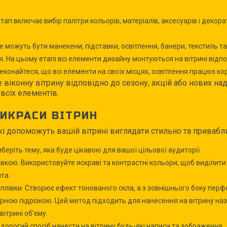
тап включає вибір палітри кольорів, матеріалів, аксесуарів і деко
Це можуть бути манекени, підставки, освітлення, банери, текстиль т
 На цьому етапі всі елементи дизайну монтуються на вітрині відпо
еконайтеся, що всі елементи на своїх місцях, освітлення працює к
віконну вітрину відповідно до сезону, акцій або нових на
 всіх елементів.
ИКРАСИ ВІТРИН
які допоможуть вашій вітрині виглядати стильно та привабл
беріть тему, яка буде цікавою для вашої цільової аудиторії.
івкою. Використовуйте яскраві та контрастні кольори, щоб виділит
нта.
лівки. Створює ефект тонованого скла, а з зовнішнього боку перфо
рною підрізкою. Цей метод підходить для нанесення на вітрину назв
ітрині об’єму.
едорогий спосіб нанести на вітрину будь-які написи та зображення.