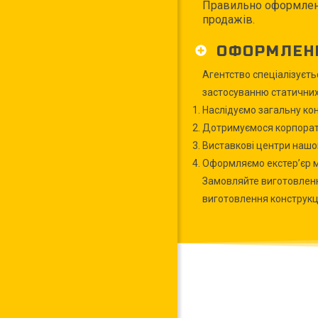
Правильно оформлене
продажів.
ОФОРМЛЕНН
Агентство спеціалізуєть
застосуванню статичних 
Наслідуємо загальну ко
Дотримуємося корпорат
Виставкові центри нашог
Оформляємо екстер’єр м
Замовляйте виготовлення
виготовлення конструкці