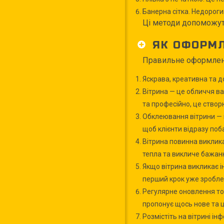
Банерна сітка. Недороги
Ці методи допоможуть
ЯК ОФОРМЛ
Правильне оформлення
Яскрава, креативна та 
Вітрина — це обличчя в
та професійно, це ство
Обклеювання вітрини — ц
щоб клієнти відразу поб
Вітрина повинна виклика
тепла та викличе бажанн
Якщо вітрина викликає ін
перший крок уже зробле
Регулярне оновлення тор
пропонує щось нове та ц
Розмістіть на вітрині і