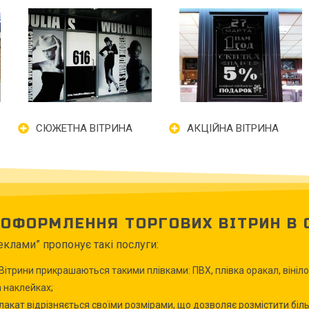
СЮЖЕТНА ВІТРИНА
АКЦІЙНА ВІТРИНА
 ОФОРМЛЕННЯ ТОРГОВИХ ВІТРИН В 
клами” пропонує такі послуги:
ітрини прикрашаються такими плівками: ПВХ, плівка оракал, вініл
а наклейках;
акат відрізняється своїми розмірами, що дозволяє розмістити біль