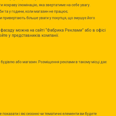
и яскраву ілюмінацію, яка звертатиме на себе увагу.
би та у години, коли магазин не працює;
 привертають більше уваги у покупця, що змушує його
фасаду можна на сайті “Фабрика Реклами” або в офісі
юйте у представників компанії.
у будівлю або магазин. Розміщення реклами в такому місці дає
е показати і які сезонні чи тематичні елементи ви будете