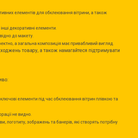
ративних елементів для обклеювання вітрини, а також
а інші декоративні елементи.
відно до макету.
оректно, а загальна композиція має привабливий вигляд.
дходжень товару, а також намагайтеся підтримувати
иво:
и ключові елементи під час обклеювання вітрин плівкою та
рації не видно.
и, логотипу, зображень та банерів, які створять потрібну