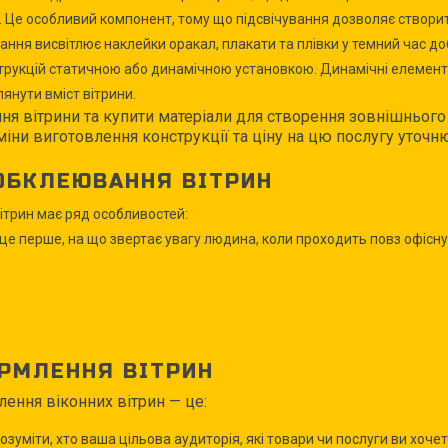
. Це особливий компонент, тому що підсвічування дозволяє створит
ання висвітлює наклейки оракал, плакати та плівки у темний час до
рукцій статичною або динамічною установкою. Динамічні елементи
лянути вміст вітрини.
я вітрини та купити матеріали для створення зовнішнього 
рміни виготовлення конструкції та ціну на цю послугу уточн
ОБКЛЕЮВАННЯ ВІТРИН
ітрин має ряд особливостей:
 це перше, на що звертає увагу людина, коли проходить повз офісн
РМЛЕННЯ ВІТРИН
ення віконних вітрин — це:
зуміти, хто ваша цільова аудиторія, які товари чи послуги ви хочет