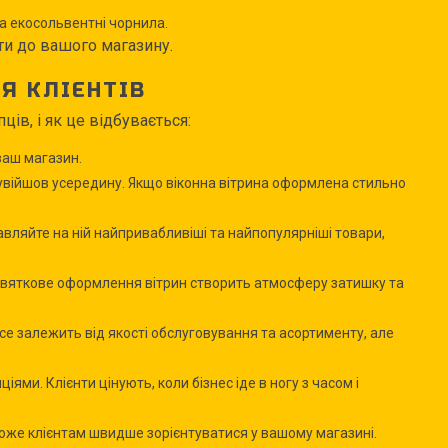
та екосольвентні чорнила.
йти до вашого магазину.
Я КЛІЄНТІВ
в, і як це відбувається:
ваш магазин.
 увійшов усередину. Якщо віконна вітрина оформлена стильно
вляйте на ній найпривабливіші та найпопулярніші товари,
д, святкове оформлення вітрин створить атмосферу затишку та
 все залежить від якості обслуговування та асортименту, але
ми. Клієнти цінують, коли бізнес іде в ногу з часом і
оможе клієнтам швидше зорієнтуватися у вашому магазині.