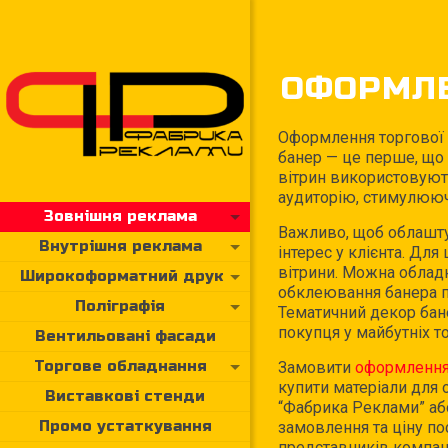
ОФОРМЛЕ
Оформлення торгової 
банер — це перше, що
вітрин використовуют
аудиторію, стимулююч
Зовнішня реклама
Важливо, щоб облашту
Внутрішня реклама
інтерес у клієнта. Дл
вітрини. Можна обладн
Широкоформатний друк
обклеювання банера пр
Поліграфія
Тематичний декор бан
покупця у майбутніх то
Вентильовані фасади
Торгове обладнання
Замовити
оформлення 
купити матеріали для 
Виставкові стенди
“Фабрика Реклами” або 
Промо устаткування
замовлення та ціну по
представників компані