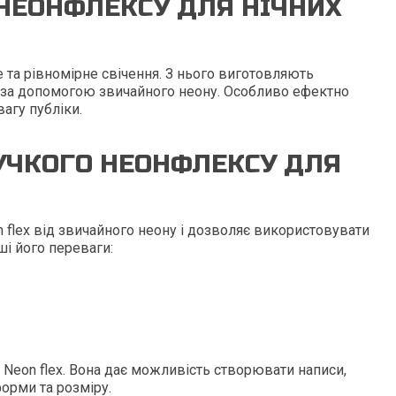
 НЕОНФЛЕКСУ ДЛЯ НІЧНИХ
 та рівномірне свічення. З нього виготовляють
ити за допомогою звичайного неону. Особливо ефектно
агу публіки.
НУЧКОГО НЕОНФЛЕКСУ ДЛЯ
on flex від звичайного неону і дозволяє використовувати
ші його переваги:
 Neon flex. Вона дає можливість створювати написи,
форми та розміру.