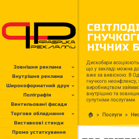
СВІТЛОД
ГНУЧКОГ
НІЧНИХ Б
Дискобари асоціюютьс
Зовнішня реклама
що у закладі можна до
вже за вивіскою. В Од
Внутрішня реклама
гнучкого неонфлексу, 
Широкоформатний друк
виробництвом займаєт
внутрішню та зовнішн
Поліграфія
супутніми послугами.
Вентильовані фасади
Торгове обладнання
🏠
>
Послуги
>
Не
Виставкові стенди
Промо устаткування