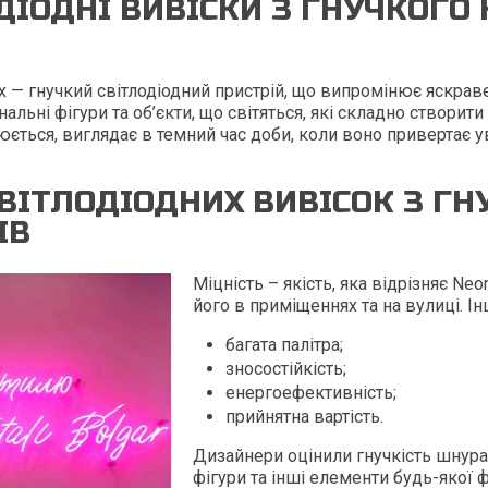
ДІОДНІ ВИВІСКИ З ГНУЧКОГО
 — гнучкий світлодіодний пристрій, що випромінює яскраве
нальні фігури та об’єкти, що світяться, які складно створ
юється, виглядає в темний час доби, коли воно привертає ув
ВІТЛОДІОДНИХ ВИВІСОК З Г
ІВ
Міцність – якість, яка відрізняє Ne
його в приміщеннях та на вулиці. Ін
багата палітра;
зносостійкість;
енергоефективність;
прийнятна вартість.
Дизайнери оцінили гнучкість шнура
фігури та інші елементи будь-якої 