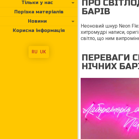
ПРО СВІТЛО
Тільки у нас
БАРІВ
Порізка матеріалів
Новини
Неоновий шнур Neon Flex
Корисна інформація
хитромудрі написи, оригі
світло, що ним випромін
RU
UK
ПЕРЕВАГИ С
НІЧНИХ БАР