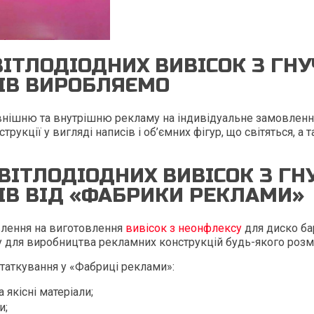
ВІТЛОДІОДНИХ ВИВІСОК З ГН
РІВ ВИРОБЛЯЄМО
нішню та внутрішню рекламу на індивідуальне замовлення.
рукції у вигляді написів і об’ємних фігур, що світяться, а 
ВІТЛОДІОДНИХ ВИВІСОК З Г
ІВ ВІД «ФАБРИКИ РЕКЛАМИ»
лення на виготовлення
вивісок з неонфлексу
для диско бар
 для виробництва рекламних конструкцій будь-якого розмір
таткування у «Фабриці реклами»:
 якісні матеріали;
и;