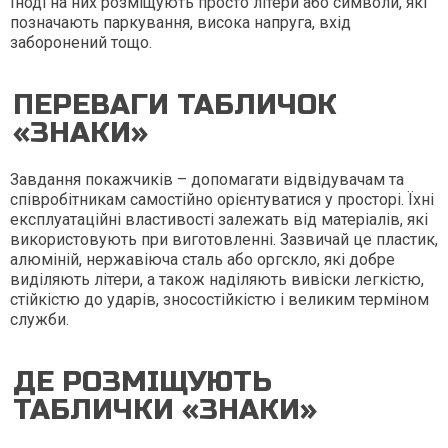
Іноді на них розміщують просто літери або символи, які
позначають паркування, висока напруга, вхід
заборонений тощо.
ПЕРЕВАГИ ТАБЛИЧОК
«ЗНАКИ»
Завдання покажчиків – допомагати відвідувачам та
співробітникам самостійно орієнтуватися у просторі. Їхні
експлуатаційні властивості залежать від матеріалів, які
використовують при виготовленні. Зазвичай це пластик,
алюміній, нержавіюча сталь або оргскло, які добре
виділяють літери, а також наділяють вивіски легкістю,
стійкістю до ударів, зносостійкістю і великим терміном
служби.
ДЕ РОЗМІЩУЮТЬ
ТАБЛИЧКИ «ЗНАКИ»