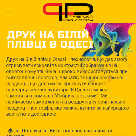
ДРУК НА БІЛІЙ
ПЛІВЦІ В ОДЕСІ
Друк на білій плівці Oracal – технологія, що дає змогу
отримувати яскраві та контрастні зображення на
однотонному тлі. Вона широко використовується при
виготовленні постерів, плакатів та іншої рекламної
продукції, що допомагає просунути продукт і
привернути увагу аудиторії. В Одесі її можна
замовити в компанії “Фабрика реклами”. Ми
приймаємо замовлення на роздруківку оригінальної
продукції поліграфії, яку можна купити за найкращою
вартістю з доставкою.
🏠
>
Послуги
>
Виготовлення наклейок та