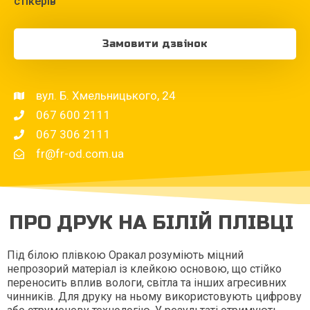
стікерів
Замовити дзвінок
вул. Б. Хмельницького, 24
067 600 2111
067 306 2111
fr@fr-od.com.ua
ПРО ДРУК НА БІЛІЙ ПЛІВЦІ
Під білою плівкою Оракал розуміють міцний
непрозорий матеріал із клейкою основою, що стійко
переносить вплив вологи, світла та інших агресивних
чинників. Для друку на ньому використовують цифрову