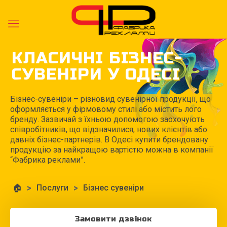
КЛАСИЧНІ БІЗНЕС-
СУВЕНІРИ У ОДЕСІ
Бізнес-сувеніри – різновид сувенірної продукції, що
оформляється у фірмовому стилі або містить лого
бренду. Зазвичай з їхньою допомогою заохочують
співробітників, що відзначилися, нових клієнтів або
давніх бізнес-партнерів. В Одесі купити брендовану
продукцію за найкращою вартістю можна в компанії
“Фабрика реклами”.
🏠
>
Послуги
>
Бізнес сувеніри
Замовити дзвінок