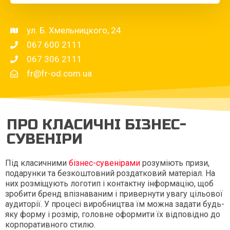
ул. Б. Хмельницкого, 24
067 600 2111
067 306 2111
fr@fr-od.com.ua
ПРО КЛАСИЧНІ БІЗНЕС-
СУВЕНІРИ
Під класичними
бізнес-сувенірами
розуміють призи,
подарунки та безкоштовний роздатковий матеріал. На
них розміщують логотип і контактну інформацію, щоб
зробити бренд впізнаваним і привернути увагу цільової
аудиторії. У процесі виробництва їм можна задати будь-
яку форму і розмір, головне оформити їх відповідно до
корпоративного стилю.