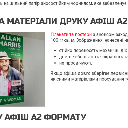
ть на щільний папір зносостійким чорнилом, яке забезпечує 
А МАТЕРІАЛИ ДРУКУ АФІШ А
Плакати та постери
з анонсом заход
100 г/кв. м. Зображення, нанесені н
стійко переносять механічні дії;
довше зберігають яскравість та
не просвічують.
Якщо афіша довго зберігає первісни
якісними матеріалами просування то
У АФІШ А2 ФОРМАТУ