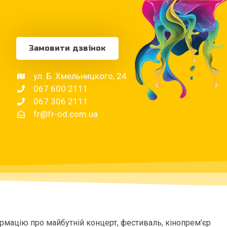
Замовити дзвінок
ул. Б. Хмельницкого, 24
067 600 2111
067 306 2111
fr@fr-od.com.ua
рмацію про майбутній концерт, фестиваль, кінопрем’єр