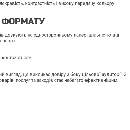
яскравість, контрастність і високу передачу кольору.
2 ФОРМАТУ
ів друкують на односторонньому папері щільністю від
а нього:
 контрастність;
й вигляд, це викликає довіру з боку цільової аудиторії. З
варів, послуг та заходів стає набагато ефективнішим.