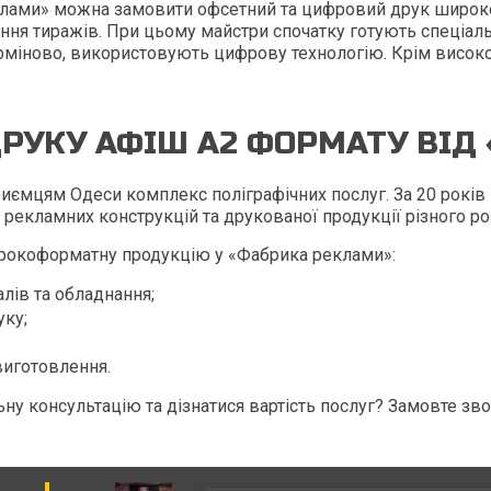
клами» можна замовити офсетний та цифровий друк широкоф
ння тиражів. При цьому майстри спочатку готують спеціаль
рміново, використовують цифрову технологію. Крім високо
РУКУ АФІШ А2 ФОРМАТУ ВІД
иємцям Одеси комплекс поліграфічних послуг. За 20 років
рекламних конструкцій та друкованої продукції різного роз
рокоформатну продукцію у «Фабрика реклами»:
алів та обладнання;
уку;
виготовлення.
ну консультацію та дізнатися вартість послуг? Замовте зв