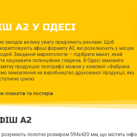
Ш А2 У ОДЕСІ
их заходів велику увагу приділяють рекламі. Щоб
икористовують афіші формату A2, які розклеюють у місцях
дей. Завдання маркетологів – підібрати макет, який
а зацікавити потенційних глядачів. В Одесі замовити
атну продукцію поліграфії можна у компанії «Фабрика
мо замовлення на виробництво друкованої продукції, яку
ступною ціною.
к плакатів та постерів
ФІШ А2
розуміють полотно розміром 594х420 мм, що містить інфо