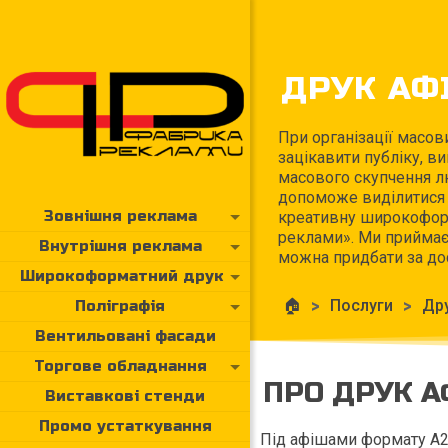
ДРУК АФІ
При організації масов
зацікавити публіку, в
масового скупчення лю
допоможе виділитися т
Зовнішня реклама
креативну широкоформ
реклами». Ми приймає
Внутрішня реклама
можна придбати за до
Широкоформатний друк
🏠
>
Послуги
>
Дру
Поліграфія
Вентильовані фасади
Торгове обладнання
ПРО ДРУК А
Виставкові стенди
Промо устаткування
Під афішами формату A2 