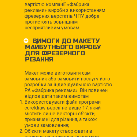
вартістю компанії «Фабрика
реклами» вироби з використанням
фрезерних верстатів ЧПУ добре
протистоять зовнішнім
несприятливим умовам.
ВИМОГИ ДО МАКЕТУ
МАЙБУТНЬОГО ВИРОБУ
ДЛЯ ФРЕЗЕРНОГО
РІЗАННЯ
Макет може виготовити сам
замовник або замовити послугу його
розробки за індивідуальною вартістю
РА «Фабрика реклами». Він повинен
відповідати таким вимогам:
Використовувати файл програми
coreldraw версії не вище 17, який
містить лише векторні об’єкти,
призначені для різання, а також
умови замовлення;
Об’єкти макету створювати в
натуральну величину, їх розміри