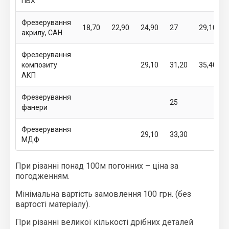
ПВХ
Фрезерування
18,70
22,90
24,90
27
29,10
акрилу, САН
Фрезерування
композиту
29,10
31,20
35,40
АКП
Фрезерування
25
фанери
Фрезерування
29,10
33,30
МДФ
При різанні понад 100м погонних – ціна за
погодженням.
Мінімальна вартість замовлення 100 грн. (без
вартості матеріалу).
При різанні великої кількості дрібних деталей