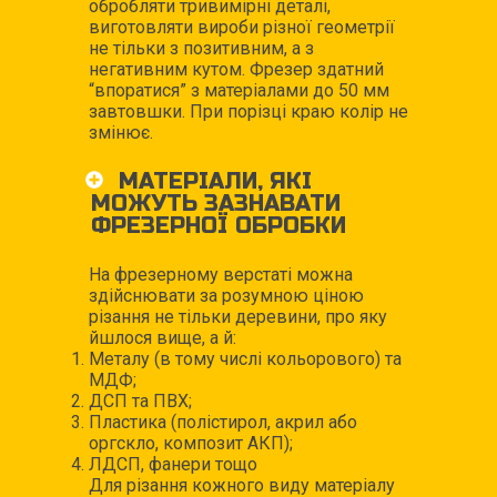
обробляти тривимірні деталі,
виготовляти вироби різної геометрії
не тільки з позитивним, а з
негативним кутом. Фрезер здатний
“впоратися” з матеріалами до 50 мм
завтовшки. При порізці краю колір не
змінює.
МАТЕРІАЛИ, ЯКІ
МОЖУТЬ ЗАЗНАВАТИ
ФРЕЗЕРНОЇ ОБРОБКИ
На фрезерному верстаті можна
здійснювати за розумною ціною
різання не тільки деревини, про яку
йшлося вище, а й:
Металу (в тому числі кольорового) та
МДФ;
ДСП та ПВХ;
Пластика (полістирол, акрил або
оргскло, композит АКП);
ЛДСП, фанери тощо
Для різання кожного виду матеріалу