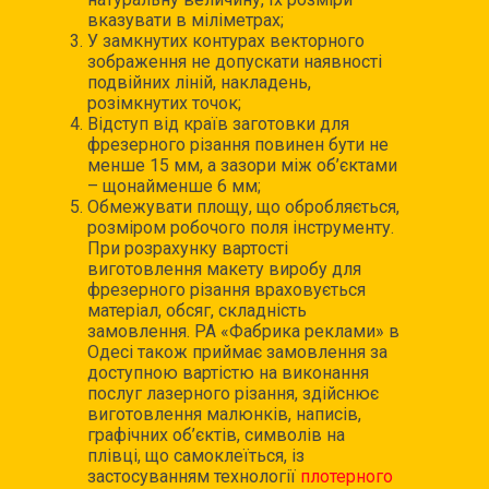
вказувати в міліметрах;
У замкнутих контурах векторного
зображення не допускати наявності
подвійних ліній, накладень,
розімкнутих точок;
Відступ від країв заготовки для
фрезерного різання повинен бути не
менше 15 мм, а зазори між об’єктами
– щонайменше 6 мм;
Обмежувати площу, що обробляється,
розміром робочого поля інструменту.
При розрахунку вартості
виготовлення макету виробу для
фрезерного різання враховується
матеріал, обсяг, складність
замовлення. РА «Фабрика реклами» в
Одесі також приймає замовлення за
доступною вартістю на виконання
послуг лазерного різання, здійснює
виготовлення малюнків, написів,
графічних об’єктів, символів на
плівці, що самоклеїться, із
застосуванням технології
плотерного