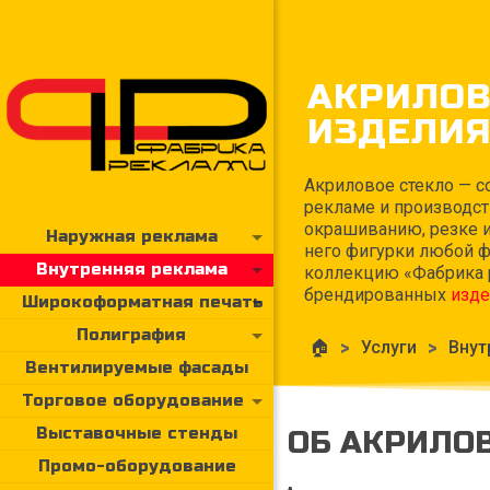
АКРИЛО
ИЗДЕЛИЯ
Акриловое стекло — 
рекламе и производст
окрашиванию, резке и
Наружная реклама
него фигурки любой ф
Внутренняя реклама
коллекцию «Фабрика 
брендированных
изде
Широкоформатная печать
Полиграфия
🏠
>
Услуги
>
Внут
Вентилируемые фасады
Торговое оборудование
Выставочные стенды
ОБ АКРИЛО
Промо-оборудование