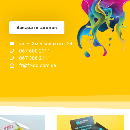
Заказать звонок
ул. Б. Хмельницкого, 24
067 600 2111
067 306 2111
fr@fr-od.com.ua