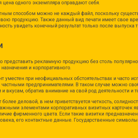
ая цена одного экземпляра оправдают себя.
тным способом можно не каждый файл, поскольку существ
свою продукцию. Также данный вид печати имеет свое вре
ность увидеть конечный результат только после выпуска 
И
о представить рекламную продукцию без столь популярного
 назначения и корпоративного.
т уместен при неофициальных обстоятельствах и часто ис
 частными предпринимателями. В таком случае можно сво
и вкусам, обратив внимание на свой род деятельности и т
т более деловой, в нем приветствуется четкость, солидно
Важными элементами корпоративных визитных карточек явл
личие фирменного цвета. Если такие визитки предназначен
овека, его контактные данные. Государственные символы –