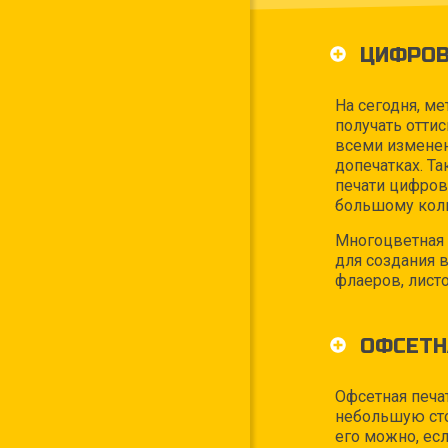
ЦИФРОВ
На сегодня, м
получать отти
всеми изменен
допечатках. Т
печати цифров
большому коли
Многоцветная 
для создания в
флаеров, листо
ОФСЕТН
Офсетная печа
небольшую сто
его можно, ес