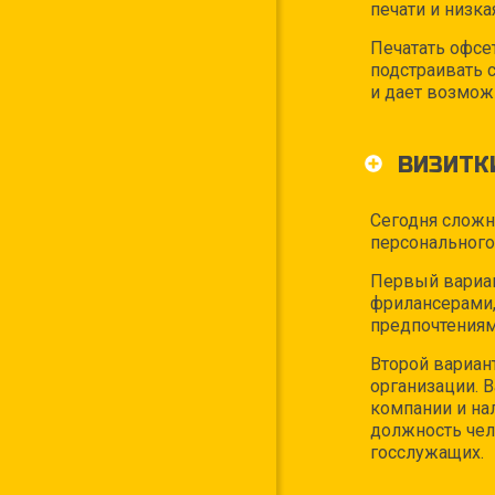
печати и низк
Печатать офсе
подстраивать 
и дает возмож
ВИЗИТК
Сегодня сложн
персонального
Первый вариан
фрилансерами,
предпочтениям 
Второй вариан
организации. 
компании и на
должность чел
госслужащих.