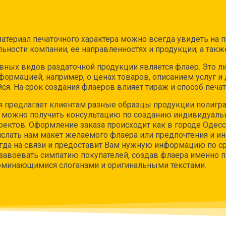
атериал печаточного характера можно всегда увидеть на п
ельности компании, ее направленностях и продукции, а та
вных видов раздаточной продукции является флаер. Это ли
ормацией, например, о ценах товаров, описанием услуг и д
я. На срок создания флаеров влияет тираж и способ печат
 предлагает клиентам разные образцы продукции полигра
с можно получить консультацию по созданию индивидуальн
ектов. Оформление заказа происходит как в городе Одесса
ислать нам макет желаемого флаера или предпочтения и и
да на связи и предоставит Вам нужную информацию по ср
авоевать симпатию покупателей, создав флаера именно п
оминающимися слоганами и оригинальными текстами.