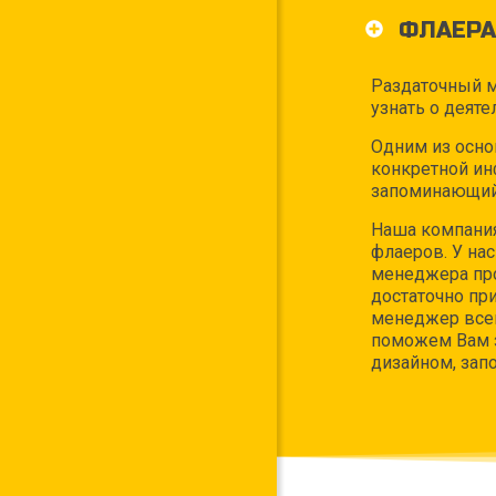
ФЛАЕРА
Раздаточный м
узнать о деят
Одним из осно
конкретной инф
запоминающийс
Наша компания
флаеров. У на
менеджера про
достаточно пр
менеджер всег
поможем Вам з
дизайном, зап