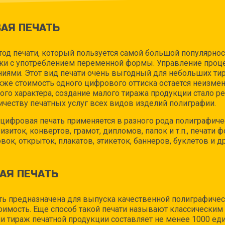
АЯ ПЕЧАТЬ
етод печати, который пользуется самой большой популярно
ски с употреблением переменной формы. Управление проц
иями. Этот вид печати очень выгодный для небольших тир
акже стоимость одного цифрового оттиска остается неизмен
ого характера, создание малого тиража продукции стало ре
честву печатных услуг всех видов изделий полиграфии.
цифровая печать применяется в разного рода полиграфиче
изиток, конвертов, грамот, дипломов, папок и т.п., печати
вок, открыток, плакатов, этикеток, баннеров, буклетов и др
АЯ ПЕЧАТЬ
ть предназначена для выпуска качественной полиграфичес
имость. Еще способ такой печати называют классически
ли тираж печатной продукции составляет не менее 1000 ед