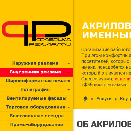
АКРИЛО
ИМЕННЫЕ
Организация рабочего
При этом комфортные 
посетителей, которых
Наружная реклама
имени, понадобятся н
Внутренняя реклама
который отличается н
Одессе купить
издели
Широкоформатная печать
«Фабрика рекламы».
Полиграфия
Вентилируемые фасады
🏠
>
Услуги
>
Внут
Торговое оборудование
Выставочные стенды
ОБ АКРИЛО
Промо-оборудование