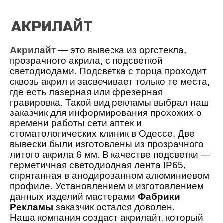
АКРИЛАЙТ
Акрилайт
—
это вывеска из оргстекла,
прозрачного акрила, с подсветкой
светодиодами.
Подсветка с торца проходит
сквозь акрил и засвечивает только те места,
где есть лазерная или фрезерная
гравировка.
Такой вид рекламы
выбрал наш
заказчик для информирования прохожих о
времени работы сети аптек и
стоматологических клиник в Одессе. Две
вывески были изготовлены из
п
розрачн
ого
лито
го
акрил
а
6 мм.
В качестве подсветки —
герметичная
светодиодная лента IP65,
спрятанная в анодированном алюминиевом
профиле.
Установлением и изготовлением
данных изделий мастерами
Фабрики
Рекламы
заказчик остался доволен.
Наша компания создаст акрилайт, который